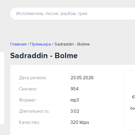
Главная
/
Премьера
/ Sadraddin - Bolme
Sadraddin - Bolme
Дата релиза:
23.05.2026
Скачано:
954
С
Формат:
mp3
бе
Длительность:
3:02
Качество:
320 kbps