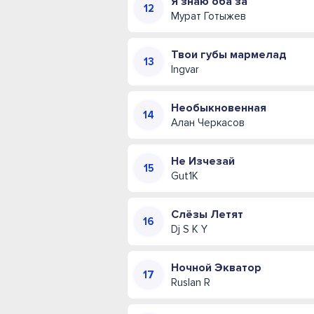
Я знаю оба за
Мурат Готыжев
Твои губы мармелад
Ingvar
Необыкновенная
Алан Черкасов
Не Изчезай
Gut1K
Слёзы Летят
Dj S K Y
Ночной Экватор
Ruslan R