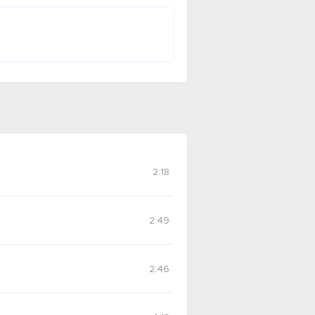
2:18
2:49
2:46