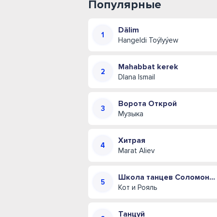
Популярные
Dälim
Hangeldi Toýlyýew
Mahabbat kerek
DIana Ismail
Ворота Открой
Музыка
Хитрая
Marat Aliev
Школа танцев Соломона Пляра (Одесская музыкальная комедия)
Кот и Рояль
Танцуй