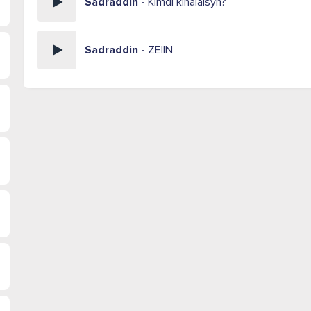
Sadraddin -
Kimdi kinalaisyn?
Sadraddin -
ZEIIN