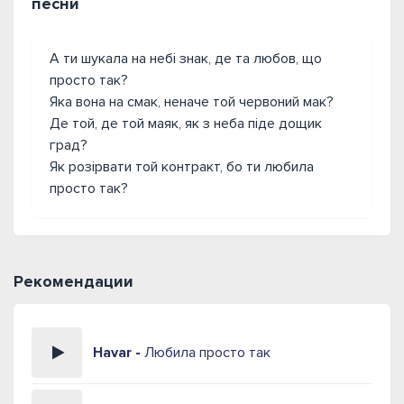
песни
А ти шукала на небі знак, де та любов, що
просто так?
Яка вона на смак, неначе той червоний мак?
Де той, де той маяк, як з неба піде дощик
град?
Як розірвати той контракт, бо ти любила
просто так?
Рекомендации
Havar -
Любила просто так