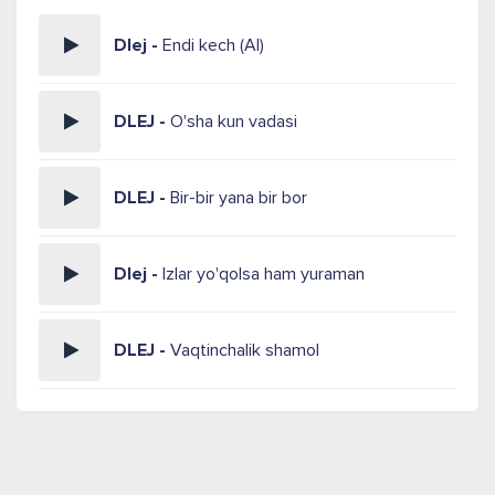
Dlej -
Endi kech (AI)
DLEJ -
O'sha kun vadasi
DLEJ -
Bir-bir yana bir bor
Dlej -
Izlar yo'qolsa ham yuraman
DLEJ -
Vaqtinchalik shamol