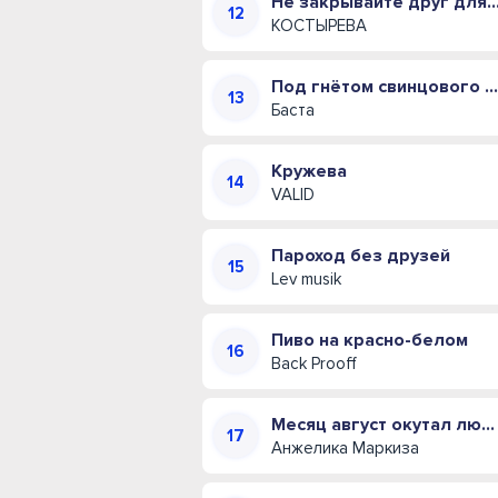
Не закрывайте друг для друга двери (Полна
КОСТЫРЕВА
Под гнётом свинцового купола
Баста
Кружева
VALID
Пароход без друзей
Lev musik
Пиво на красно-белом
Back Prooff
Месяц август окутал любовью своей
Анжелика Маркиза