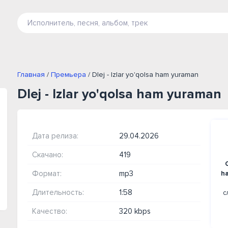
Главная
/
Премьера
/ Dlej - Izlar yo'qolsa ham yuraman
Dlej - Izlar yo'qolsa ham yuraman
Дата релиза:
29.04.2026
Скачано:
419
Формат:
mp3
h
Длительность:
1:58
с
Качество:
320 kbps