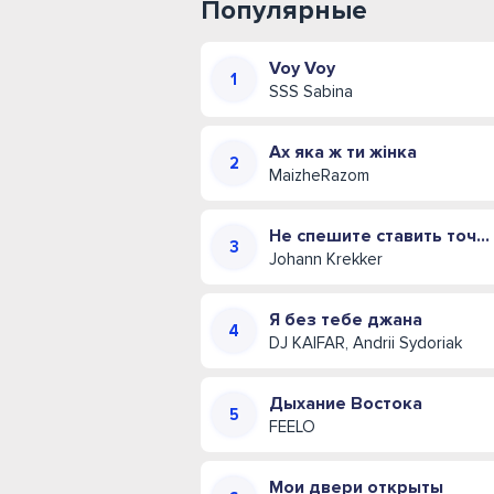
Популярные
Voy Voy
SSS Sabina
Ах яка ж ти жінка
MaizheRazom
Не спешите ставить точку (Иван Креккер)
Johann Krekker
Я без тебе джана
DJ KAIFAR, Andrii Sydoriak
Дыхание Востока
FEELO
Мои двери открыты