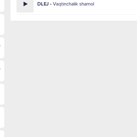
DLEJ -
Vaqtinchalik shamol
 морем
раться