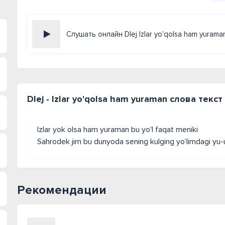
Слушать онлайн Dlej Izlar yo'qolsa ham yurama
Dlej - Izlar yo'qolsa ham yuraman слова текс
Izlar yok olsa ham yuraman bu yo'l faqat meniki
Sahrodek jim bu dunyoda sening kulging yo'limdagi yu-
Рекомендации