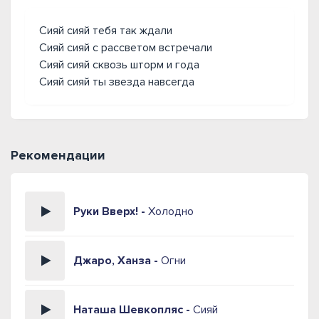
Сияй сияй тебя так ждали
Сияй сияй с рассветом встречали
Сияй сияй сквозь шторм и года
Сияй сияй ты звезда навсегда
Рекомендации
Руки Вверх! -
Холодно
Джаро, Ханза -
Огни
Наташа Шевкопляс -
Сияй