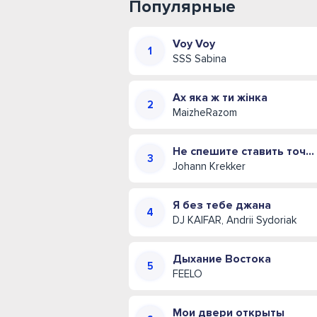
Популярные
Voy Voy
SSS Sabina
Ах яка ж ти жінка
MaizheRazom
Не спешите ставить точку (Иван Креккер)
Johann Krekker
Я без тебе джана
DJ KAIFAR, Andrii Sydoriak
Дыхание Востока
FEELO
Мои двери открыты