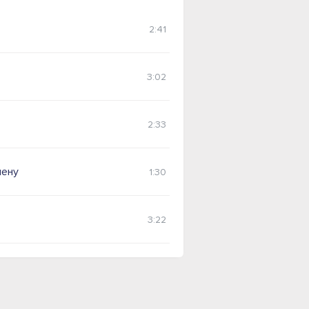
2:41
3:02
2:33
мену
1:30
3:22