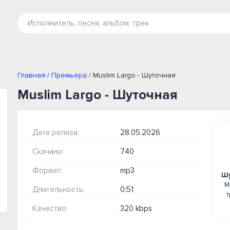
Главная
/
Премьера
/ Muslim Largo - Шуточная
Muslim Largo - Шуточная
Дата релиза:
28.05.2026
Скачано:
740
Формат:
mp3
Шу
М
Длительность:
0:51
т
Качество:
320 kbps