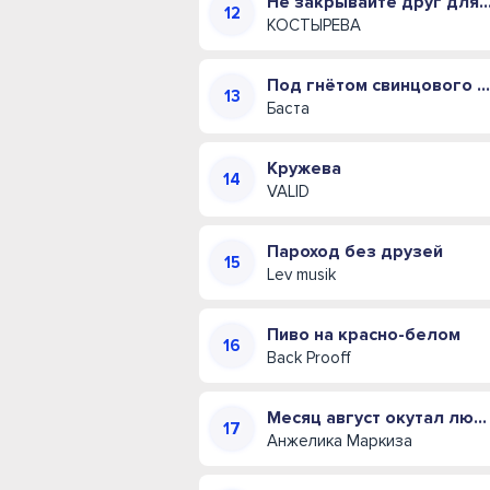
Не закрывайте друг для друга двери (Полна
КОСТЫРЕВА
Под гнётом свинцового купола
Баста
Кружева
VALID
Пароход без друзей
Lev musik
Пиво на красно-белом
Back Prooff
Месяц август окутал любовью своей
Анжелика Маркиза