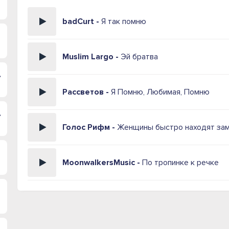
badCurt -
Я так помню
Muslim Largo -
Эй братва
 морем
Рассветов -
Я Помню, Любимая, Помню
раться
Голос Рифм -
Женщины быстро находят за
MoonwalkersMusic -
По тропинке к речке