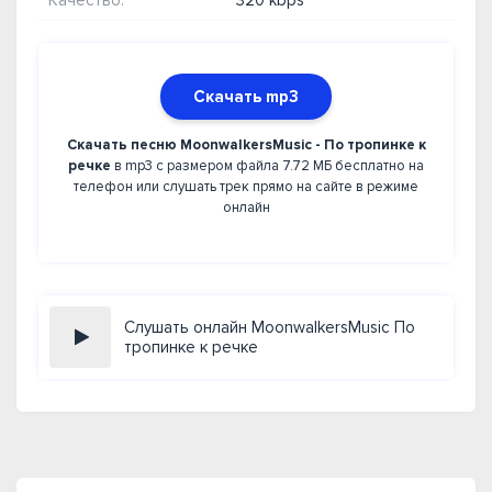
Качество:
320 kbps
Скачать mp3
Скачать песню MoonwalkersMusic - По тропинке к
речке
в mp3 с размером файла 7.72 МБ бесплатно на
телефон или слушать трек прямо на сайте в режиме
онлайн
Слушать онлайн MoonwalkersMusic По
тропинке к речке