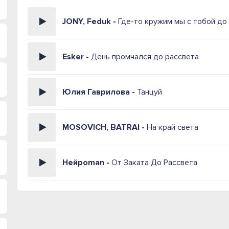
JONY, Feduk -
Где-то кружим мы с тобой до
Esker -
День промчался до рассвета
Юлия Гаврилова -
Танцуй
MOSOVICH, BATRAI -
На край света
Нейроman -
От Заката До Рассвета