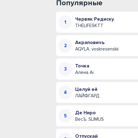
Популярные
Червяк Редиску
THELIFESKTT
Акраповичъ
AQYLA, voskresenskii
Точка
Алёна Ai
Целуй её
ЛАЙФГАРД
Де Ниро
ВесЪ, SLIMUS
Отпускай