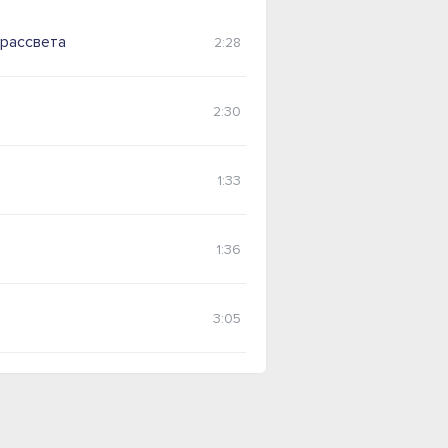
 рассвета
2:28
2:30
1:33
1:36
3:05