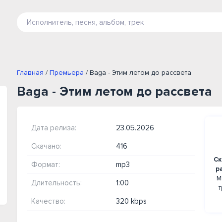
Главная
/
Премьера
/ Baga - Этим летом до рассвета
Baga - Этим летом до рассвета
Дата релиза:
23.05.2026
Скачано:
416
Ск
Формат:
mp3
р
М
Длительность:
1:00
т
Качество:
320 kbps