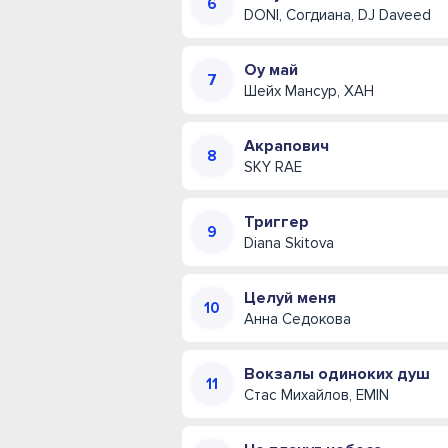
DONI, Согдиана, DJ Daveed
Оу май
Шейх Мансур, ХАН
Акрапович
SKY RAE
Триггер
Diana Skitova
Целуй меня
Анна Седокова
Вокзалы одиноких душ
Стас Михайлов, EMIN