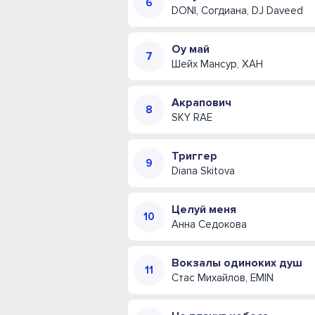
DONI, Согдиана, DJ Daveed
Оу май
Шейх Мансур, ХАН
Акрапович
SKY RAE
Триггер
Diana Skitova
Целуй меня
Анна Седокова
Вокзалы одиноких душ
Стас Михайлов, EMIN