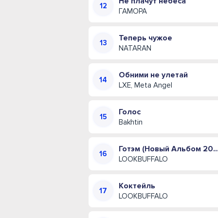
Не плачут небеса
ГАМОРА
Теперь чужое
NATARAN
Обними не улетай
LXE, Meta Angel
Голос
Bakhtin
Готэм (Новый Альбом 
LOOKBUFFALO
Коктейль
LOOKBUFFALO