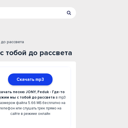
й до рассвета
с тобой до рассвета
Скачать mp3
качать песню JONY, Feduk - Где-то
ужим мы с тобой до рассвета
в mp3
размером файла 5.66 МБ бесплатно на
телефон или слушать трек прямо на
сайте в режиме онлайн