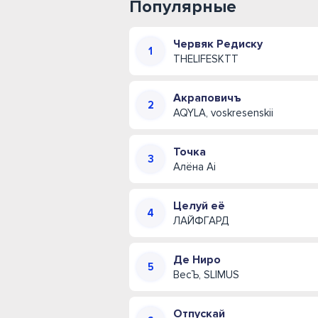
Популярные
Червяк Редиску
THELIFESKTT
Акраповичъ
AQYLA, voskresenskii
Точка
Алёна Ai
Целуй её
ЛАЙФГАРД
Де Ниро
ВесЪ, SLIMUS
Отпускай