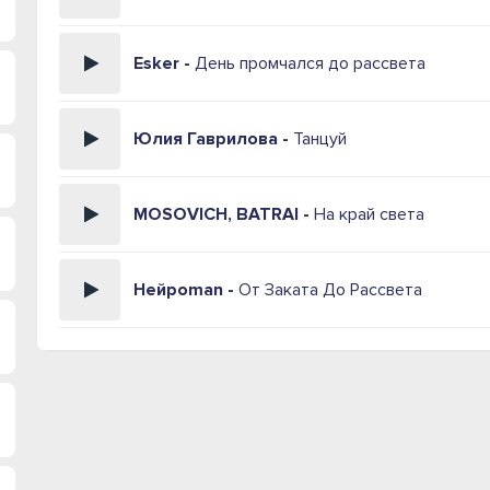
Esker -
День промчался до рассвета
Юлия Гаврилова -
Танцуй
MOSOVICH, BATRAI -
На край света
Нейроman -
От Заката До Рассвета