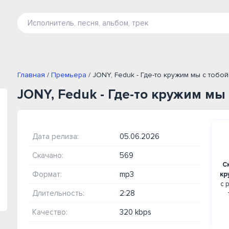
Главная
/
Премьера
/ JONY, Feduk - Где-то кружим мы с тобо
JONY, Feduk - Где-то кружим мы 
Дата релиза:
05.06.2026
Скачано:
569
С
Формат:
mp3
кр
с 
Длительность:
2:28
Качество:
320 kbps