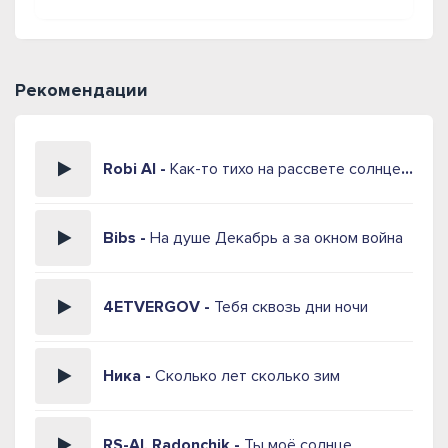
Рекомендации
Robi AI -
Как-то тихо на рассвете солнце встало над землёй
Bibs -
На душе Декабрь а за окном война
4ETVERGOV -
Тебя сквозь дни ночи
Ника -
Сколько лет сколько зим
RS-AI, Radonchik -
Ты моё солнце