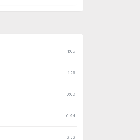
1:05
1:28
3:03
0:44
3:23