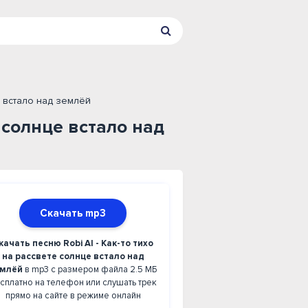
це встало над землёй
е солнце встало над
Скачать mp3
качать песню Robi AI - Как-то тихо
на рассвете солнце встало над
емлёй
в mp3 с размером файла 2.5 МБ
сплатно на телефон или слушать трек
прямо на сайте в режиме онлайн