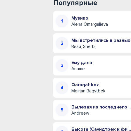
Популярные
Музико
Alena Omargalieva
Мы встретились в разных
Виай, Sherbi
Ему дала
Aname
Qaraqat koz
Meirjan Baqytbek
Вылезая из последнего трамвая 
Andreew
Высота (Саундтрек к фильму Малыш)