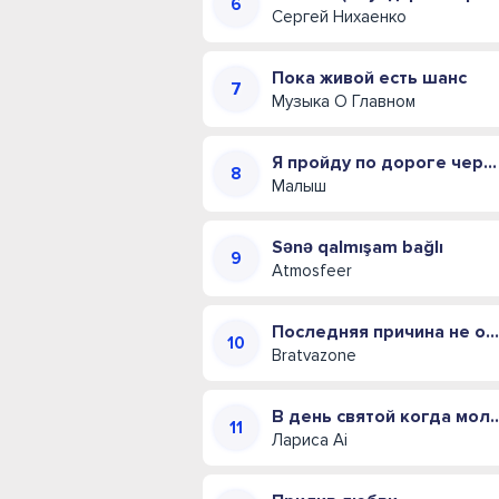
Сергей Нихаенко
Пока живой есть шанс
Музыка О Главном
Я пройду по дороге через огонь
Малыш
Sənə qalmışam bağlı
Atmosfeer
Последняя причина не отпустить
Bratvazone
В день святой когд
Лариса Ai