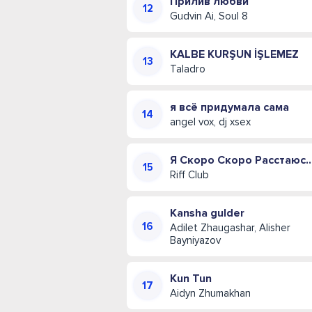
Прилив любви
Gudvin Ai, Soul 8
KALBE KURŞUN İŞLEMEZ
Taladro
я всё придумала сама
angel vox, dj xsex
Я Скоро Скоро Расстаюсь
Riff Club
Kansha gulder
Adilet Zhaugashar, Alisher
Bayniyazov
Kun Tun
Aidyn Zhumakhan