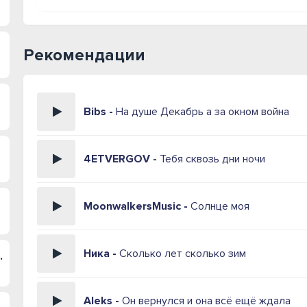
Рекомендации
Bibs -
На душе Декабрь а за окном война
4ETVERGOV -
Тебя сквозь дни ночи
MoonwalkersMusic -
Солнце моя
Ника -
Сколько лет сколько зим
а молитва
Aleks -
Он вернулся и она всё ещё ждала