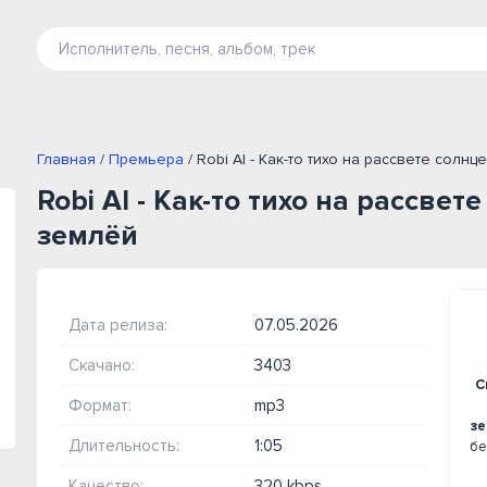
Главная
/
Премьера
/ Robi AI - Как-то тихо на рассвете солн
Robi AI - Как-то тихо на рассвет
землёй
Дата релиза:
07.05.2026
Скачано:
3403
С
Формат:
mp3
з
Длительность:
1:05
бе
Качество:
320 kbps