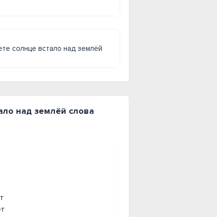
вете солнце встало над землёй
стало над землёй слова
ет
ёт