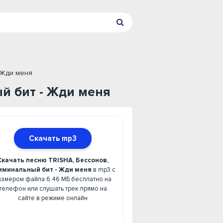
 Жди меня
й бит - Жди меня
Скачать mp3
Скачать песню TRISHA, Бессонов,
иминальный бит - Жди меня
в mp3 с
азмером файла 6.46 МБ бесплатно на
телефон или слушать трек прямо на
сайте в режиме онлайн