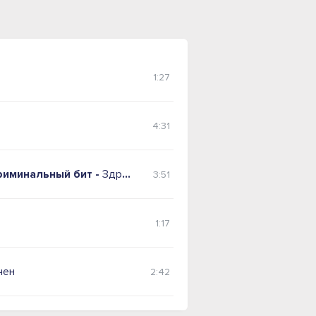
1:27
4:31
риминальный бит -
Здраво
3:51
1:17
чен
2:42