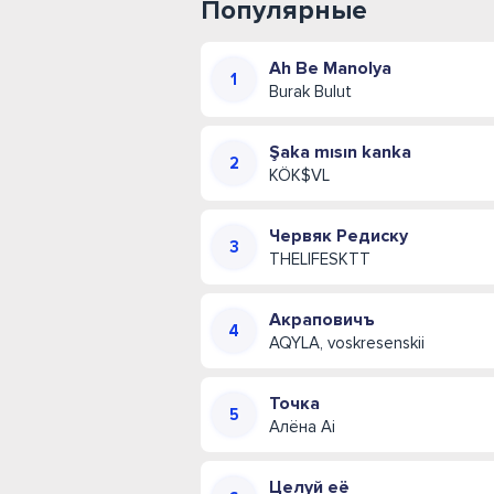
Популярные
Ah Be Manolya
Burak Bulut
Şaka mısın kanka
KÖK$VL
Червяк Редиску
THELIFESKTT
Акраповичъ
AQYLA, voskresenskii
Точка
Алёна Ai
Целуй её