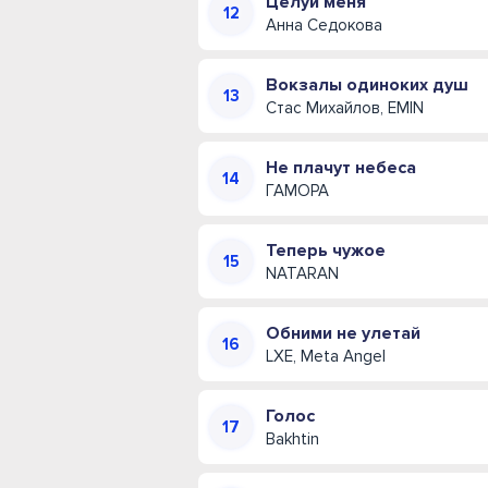
Целуй меня
Анна Седокова
Вокзалы одиноких душ
Стас Михайлов, EMIN
Не плачут небеса
ГАМОРА
Теперь чужое
NATARAN
Обними не улетай
LXE, Meta Angel
Голос
Bakhtin