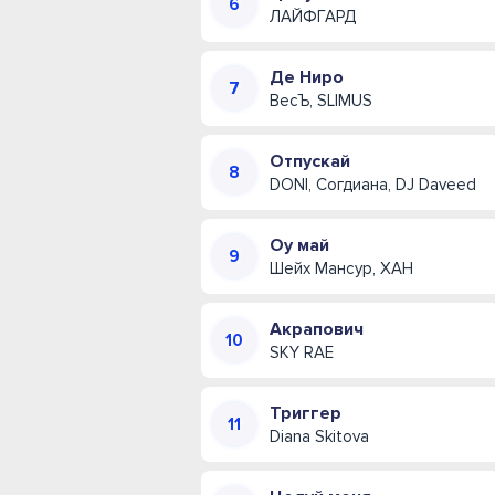
ЛАЙФГАРД
Де Ниро
ВесЪ, SLIMUS
Отпускай
DONI, Согдиана, DJ Daveed
Оу май
Шейх Мансур, ХАН
Акрапович
SKY RAE
Триггер
Diana Skitova