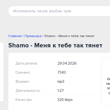
Главная
/
Премьера
/ Shamo - Меня к тебе так тянет
Shamo - Меня к тебе так тянет
Дата релиза:
29.04.2026
Скачано:
7343
С
Формат:
mp3
та
М
Длительность:
1:27
т
Качество:
320 kbps