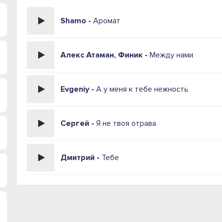
Shamo -
Аромат
Алекс Атаман, Финик -
Между нами
Evgeniy -
А у меня к тебе нежность
Сергей -
Я не твоя отрава
Дмитрий -
Тебе