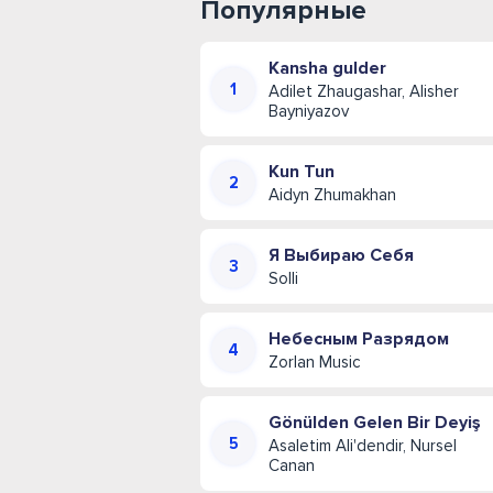
Популярные
Kansha gulder
Adilet Zhaugashar, Alisher
Bayniyazov
Kun Tun
Aidyn Zhumakhan
Я Выбираю Себя
Solli
Небесным Разрядом
Zorlan Music
Gönülden Gelen Bir Deyiş
Asaletim Ali'dendir, Nursel
Canan