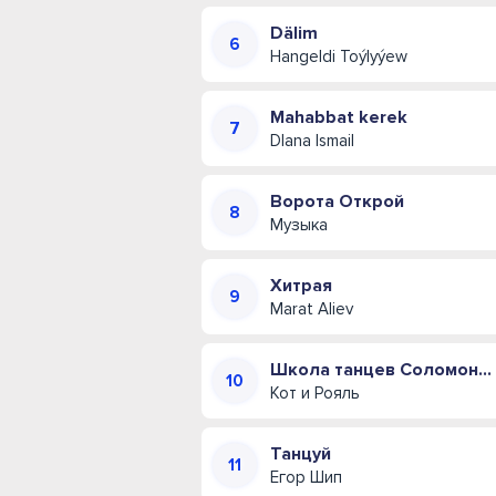
Dälim
Hangeldi Toýlyýew
Mahabbat kerek
DIana Ismail
Ворота Открой
Музыка
Хитрая
Marat Aliev
Школа танцев Соломона Пляра (Одесская музыкальная комедия)
Кот и Рояль
Танцуй
Егор Шип