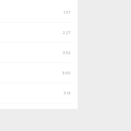
1:37
2:27
3:52
3:00
3:13