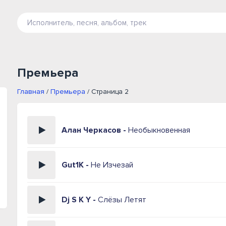
Премьера
Главная
/
Премьера
/ Страница 2
Алан Черкасов -
Необыкновенная
Gut1K -
Не Изчезай
Dj S K Y -
Слёзы Летят