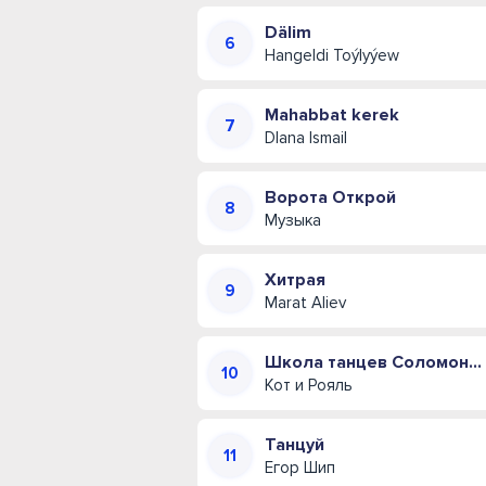
Dälim
Hangeldi Toýlyýew
Mahabbat kerek
DIana Ismail
Ворота Открой
Музыка
Хитрая
Marat Aliev
Школа танцев Соломона Пляра (Одесская музыкальная комедия)
Кот и Рояль
Танцуй
Егор Шип