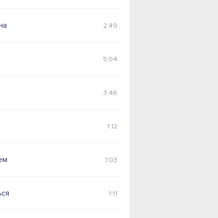
на
2:49
5:04
3:46
1:12
ем
1:03
ься
1:11