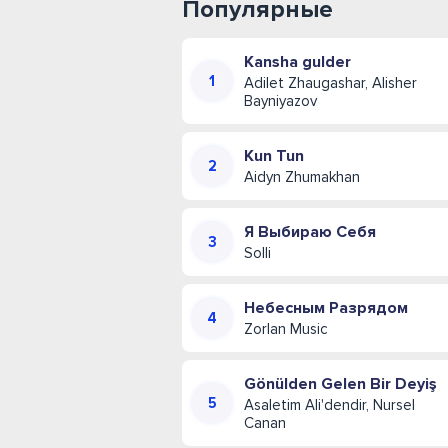
Популярные
Kansha gulder
Adilet Zhaugashar, Alisher
Bayniyazov
Kun Tun
Aidyn Zhumakhan
Я Выбираю Себя
Solli
Небесным Разрядом
Zorlan Music
Gönülden Gelen Bir Deyiş
Asaletim Ali'dendir, Nursel
Canan