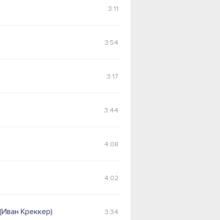
3:11
3:54
3:17
3:44
4:08
4:02
(Иван Креккер)
3:34