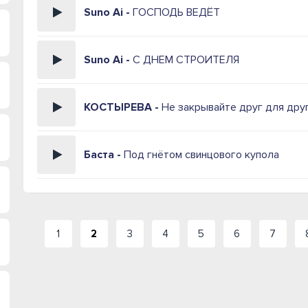
Suno Ai -
ГОСПОДЬ ВЕДЁТ
Suno Ai -
С ДНЕМ СТРОИТЕЛЯ
КОСТЫРЕВА -
Не закрывайте друг для друг
Баста -
Под гнётом свинцового купола
1
2
3
4
5
6
7