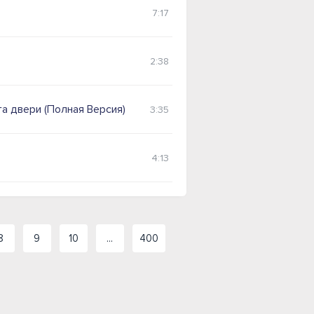
7:17
2:38
а двери (Полная Версия)
3:35
4:13
8
9
10
...
400