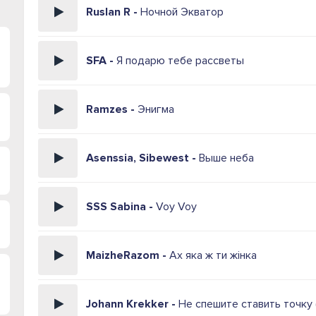
Ruslan R -
Ночной Экватор
SFA -
Я подарю тебе рассветы
Ramzes -
Энигма
Asenssia, Sibewest -
Выше неба
SSS Sabina -
Voy Voy
MaizheRazom -
Ах яка ж ти жінка
Johann Krekker -
Не спешите ставить точку 