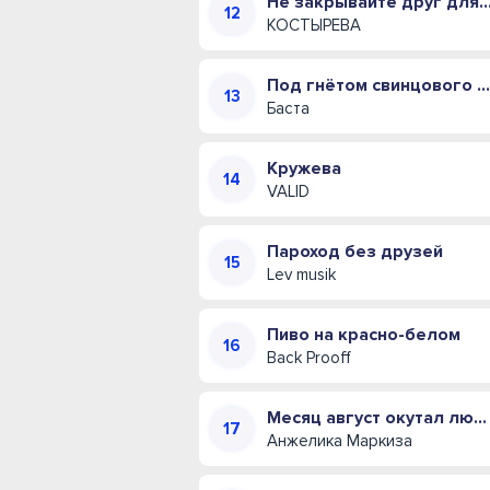
Не закрывайте друг для друга двери (Полна
КОСТЫРЕВА
Под гнётом свинцового купола
Баста
Кружева
VALID
Пароход без друзей
Lev musik
Пиво на красно-белом
Back Prooff
Месяц август окутал любовью своей
Анжелика Маркиза