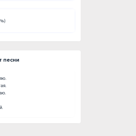
ль)
т песни
яю.
ая.
аю.
й.