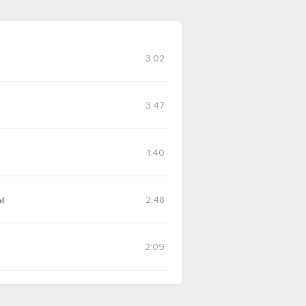
3:02
3:47
1:40
ы
2:48
2:09