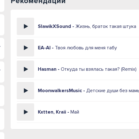
Рекомендации
SlawikXSound -
Жизнь, браток такая штука
 морем
EA-AI -
Твоя любовь для меня табу
раться
Hasman -
Откуда ты взялась такая? (Remix)
MoonwalkersMusic -
Детские души без мам
Kxtten, Kraii -
Май