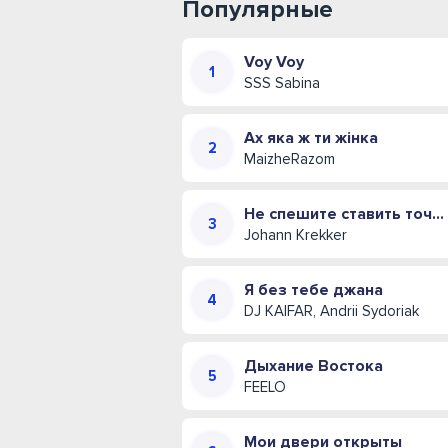
Популярные
Voy Voy
SSS Sabina
Ах яка ж ти жінка
MaizheRazom
Не спешите ставить точку (Иван Креккер)
Johann Krekker
Я без тебе джана
DJ KAIFAR, Andrii Sydoriak
Дыхание Востока
FEELO
Мои двери открыты