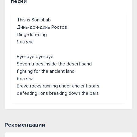
песни
This is SonioLab
Динь-дон-динь Ростов
Ding-don-ding
Яла яла
Bye-bye bye-bye
Seven tribes inside the desert sand
fighting for the ancient land
Яла яла
Brave rocks running under ancient stars
defeating lions breaking down the bars
Рекомендации