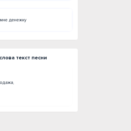
 мне денежку
лова текст песни
родажа,