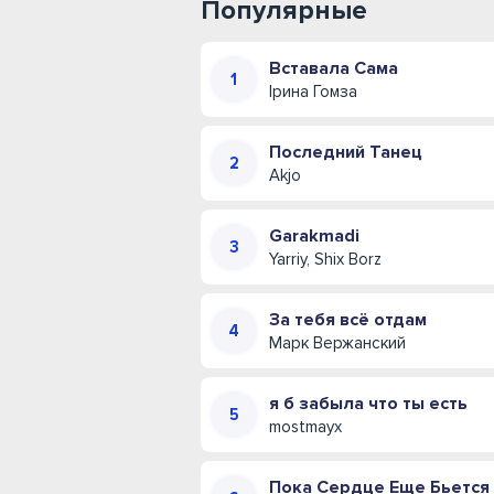
Популярные
Вставала Сама
Ірина Гомза
Последний Танец
Akjo
Garakmadi
Yarriy, Shix Borz
За тебя всё отдам
Марк Вержанский
я б забыла что ты есть
mostmayx
Пока Сердце Еще Бьется