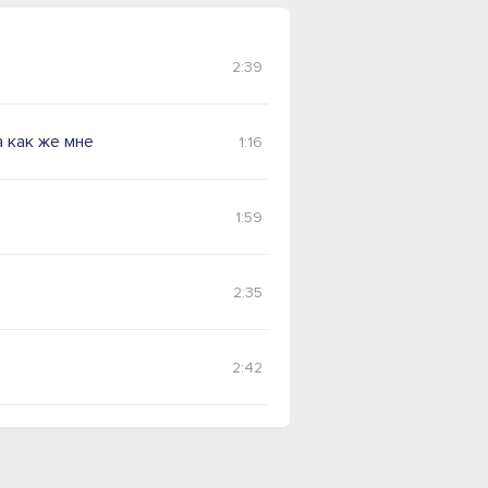
2:39
 как же мне
1:16
1:59
2:35
2:42