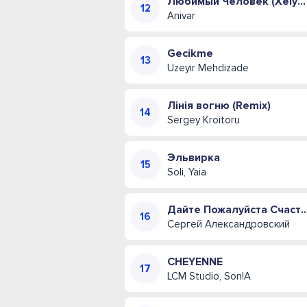
Любимый Человек (Xelyn Remix Cover)
Anivar
Gecikme
Uzeyir Mehdizade
Лінія вогню (Remix)
Sergey Kroitoru
Эльвирка
Soli, Yaia
Дайте Пожалуйста С
Сергей Александровский
CHEYENNE
LCM Studio, Son!A