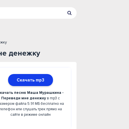
ежку
не денежку
Скачать mp3
качать песню Маша Мурашкина -
Переведи мне денежку
в mp3 с
азмером файла 5.91 МБ бесплатно на
телефон или слушать трек прямо на
сайте в режиме онлайн