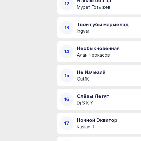
Я знаю оба за
Мурат Готыжев
Твои губы мармелад
Ingvar
Необыкновенная
Алан Черкасов
Не Изчезай
Gut1K
Слёзы Летят
Dj S K Y
Ночной Экватор
Ruslan R