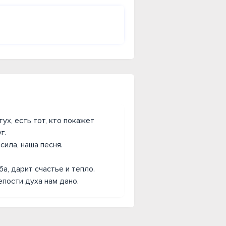
ух, есть тот, кто покажет
г.
сила, наша песня.
.
а, дарит счастье и тепло.
епости духа нам дано.