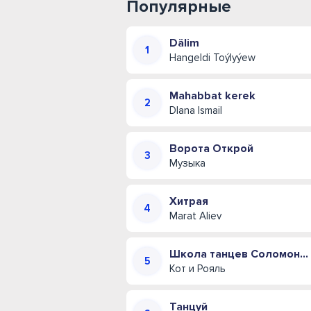
Популярные
Dälim
Hangeldi Toýlyýew
Mahabbat kerek
DIana Ismail
Ворота Открой
Музыка
Хитрая
Marat Aliev
Школа танцев Соломона Пляра (Одесская музыкальная комедия)
Кот и Рояль
Танцуй