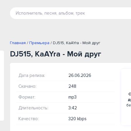
Главная
/
Премьера
/ DJ515, KaAYra - Мой друг
DJ515, KaAYra - Мой друг
Дата релиза:
26.06.2026
Скачано:
248
С
Формат:
mp3
д
бе
Длительность:
3:42
Качество:
320 kbps