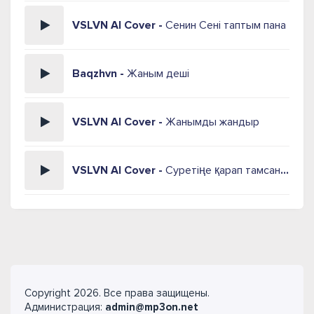
VSLVN AI Cover -
Сенин Сені таптым пана
Baqzhvn -
Жаным деші
VSLVN AI Cover -
Жанымды жандыр
VSLVN AI Cover -
Суретіңе қарап тамсанам
Copyright 2026. Все права защищены.
Администрация:
admin@mp3on.net