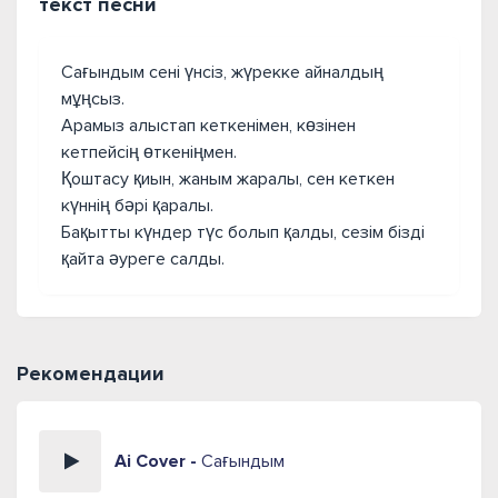
текст песни
Сағындым сені үнсіз, жүрекке айналдың
мұңсыз.
Арамыз алыстап кеткенімен, көзінен
кетпейсің өткеніңмен.
Қоштасу қиын, жаным жаралы, сен кеткен
күннің бәрі қаралы.
Бақытты күндер түс болып қалды, сезім бізді
қайта әуреге салды.
Рекомендации
Ai Cover -
Сағындым