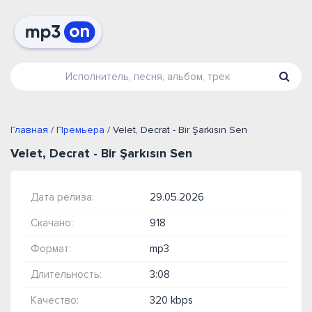
Главная
/
Премьера
/ Velet, Decrat - Bir Şarkısın Sen
Velet, Decrat - Bir Şarkısın Sen
Дата релиза:
29.05.2026
Скачано:
918
Формат:
mp3
Длительность:
3:08
Качество:
320 kbps