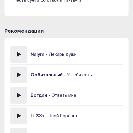
есть суета со ствола, та-та-та.
Рекомендации
Nalyra -
Лекарь души
Орбитальный -
У тебя есть
Богдан -
Ответь мне
Li-3Xx -
Твой Popcorn