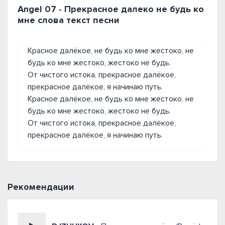
Angel 07 - Прекрасное далеко не будь ко
мне слова текст песни
Красное далёкое, не будь ко мне жестоко, не
будь ко мне жестоко, жестоко не будь.
От чистого истока, прекрасное далёкое,
прекрасное далёкое, я начинаю путь.
Красное далёкое, не будь ко мне жестоко, не
будь ко мне жестоко, жестоко не будь.
От чистого истока, прекрасное далёкое,
прекрасное далёкое, я начинаю путь.
Рекомендации