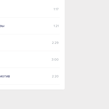
1:17
озы
1:21
2:29
3:00
мотив
2:20