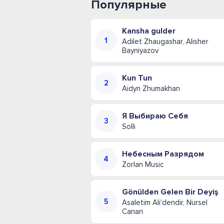
Популярные
Kansha gulder
Adilet Zhaugashar, Alisher
Bayniyazov
Kun Tun
Aidyn Zhumakhan
Я Выбираю Себя
Solli
Небесным Разрядом
Zorlan Music
Gönülden Gelen Bir Deyiş
Asaletim Ali'dendir, Nursel
Canan