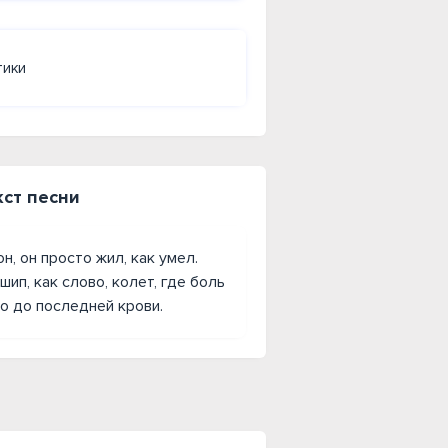
тики
кст песни
н, он просто жил, как умел.
шип, как слово, колет, где боль
 то до последней крови.