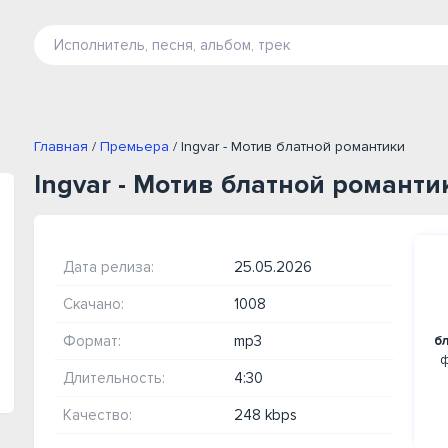
Главная
/
Премьера
/ Ingvar - Мотив блатной романтики
Ingvar - Мотив блатной романти
Дата релиза:
25.05.2026
Скачано:
1008
Формат:
mp3
б
ф
Длительность:
4:30
Качество:
248 kbps