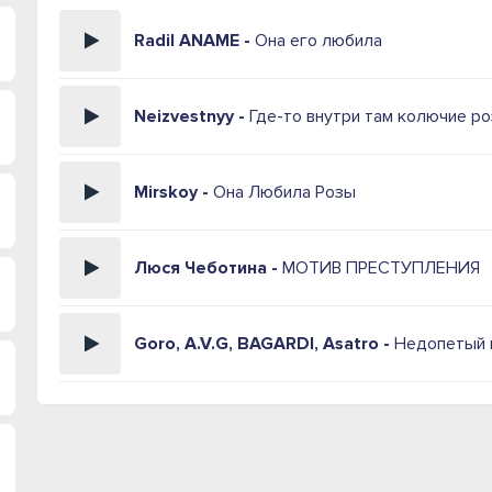
Radil ANAME -
Она его любила
Neizvestnyy -
Где-то внутри там колючие р
Mirskoy -
Она Любила Розы
Люся Чеботина -
МОТИВ ПРЕСТУПЛЕНИЯ
Goro, A.V.G, BAGARDI, Asatro -
Недопетый 