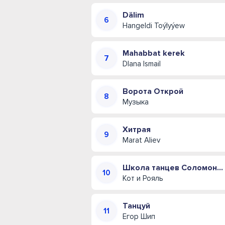
Dälim
Hangeldi Toýlyýew
Mahabbat kerek
DIana Ismail
Ворота Открой
Музыка
Хитрая
Marat Aliev
Школа танцев Соломона Пляра (Одесская музыкальная комедия)
Кот и Рояль
Танцуй
Егор Шип