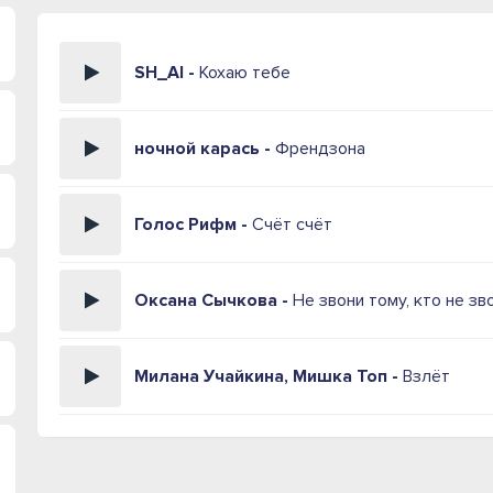
SH_AI -
Кохаю тебе
ночной карась -
Френдзона
Голос Рифм -
Счёт счёт
Оксана Сычкова -
Не звони тому, кто не зв
Милана Учайкина, Мишка Топ -
Взлёт