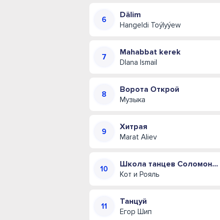
Dälim
Hangeldi Toýlyýew
Mahabbat kerek
DIana Ismail
Ворота Открой
Музыка
Хитрая
Marat Aliev
Школа танцев Соломона Пляра (Одесская музыкальная комедия)
Кот и Рояль
Танцуй
Егор Шип