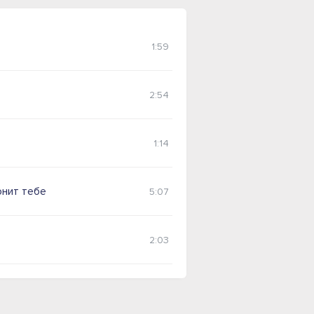
1:59
2:54
1:14
онит тебе
5:07
2:03