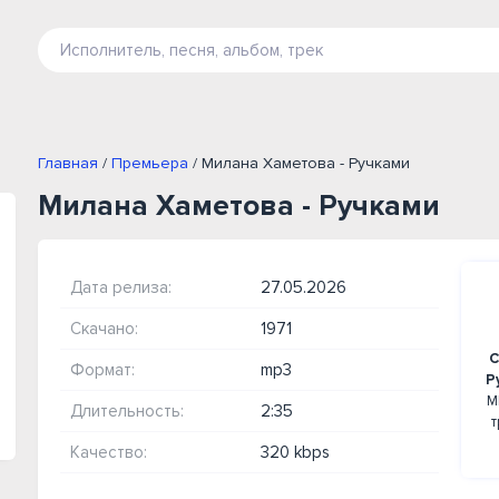
Главная
/
Премьера
/ Милана Хаметова - Ручками
Милана Хаметова - Ручками
Дата релиза:
27.05.2026
Скачано:
1971
С
Формат:
mp3
Р
М
Длительность:
2:35
т
Качество:
320 kbps