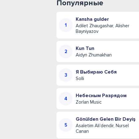
Популярные
Kansha gulder
Adilet Zhaugashar, Alisher
Bayniyazov
Kun Tun
Aidyn Zhumakhan
Я Выбираю Себя
Solli
Небесным Разрядом
Zorlan Music
Gönülden Gelen Bir Deyiş
Asaletim Ali'dendir, Nursel
Canan