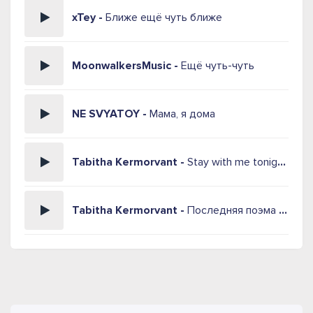
xTey -
Ближе ещё чуть ближе
MoonwalkersMusic -
Ещё чуть-чуть
NE SVYATOY -
Мама, я дома
Tabitha Kermorvant -
Stay with me tonight (AI кавер на песню Patty Ryan)
Tabitha Kermorvant -
Последняя поэма (AI кавер на песню Ирины Отиевой)