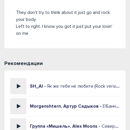
They don't try to think about it just go and rock
your body
Left to right, I know you got it just put your lovin'
on me
Рекомендации
SH_AI -
Як же тебе не любити (Rock version)
Morgenshtern, Артур Садыков -
Е!Банная (Rock Remix)
Группа «Мишель», Alex Moons -
Северный Ветер (Alex Moons Rock Remix)