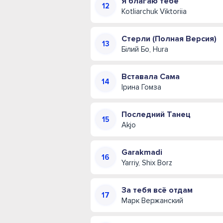
Я благаю тебе
Kotliarchuk Viktoriia
Стерли (Полная Версия)
Білий Бо, Hura
Вставала Сама
Ірина Гомза
Последний Танец
Akjo
Garakmadi
Yarriy, Shix Borz
За тебя всё отдам
Марк Вержанский