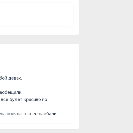
.
бой девак.
наобещали.
 всё будет красиво по
на поняла, что её наебали.