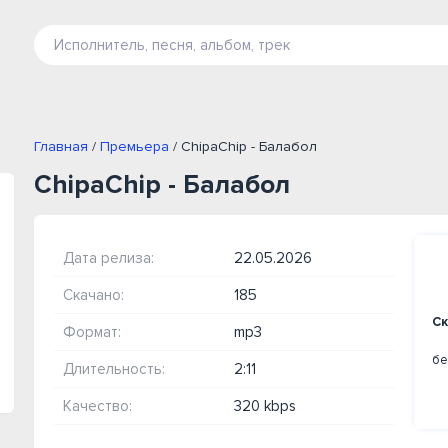
Главная
/
Премьера
/ ChipaChip - Балабол
ChipaChip - Балабол
Дата релиза:
22.05.2026
Скачано:
185
Ск
Формат:
mp3
бе
Длительность:
2:11
Качество:
320 kbps