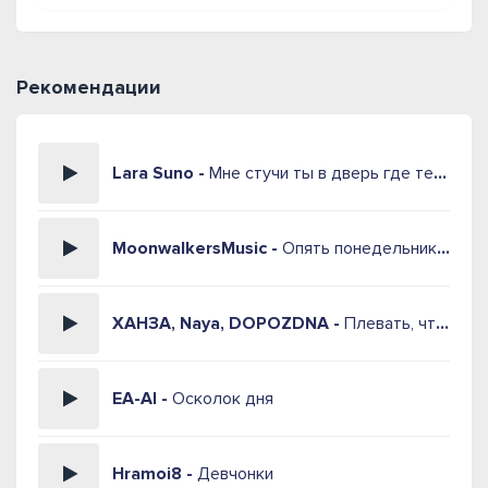
Рекомендации
Lara Suno -
Мне стучи ты в дверь где тебя не ждут
MoonwalkersMusic -
Опять понедельник Держись
ХАНЗА, Naya, DOPOZDNA -
Плевать, что скажут
EA-AI -
Осколок дня
Hramoi8 -
Девчонки