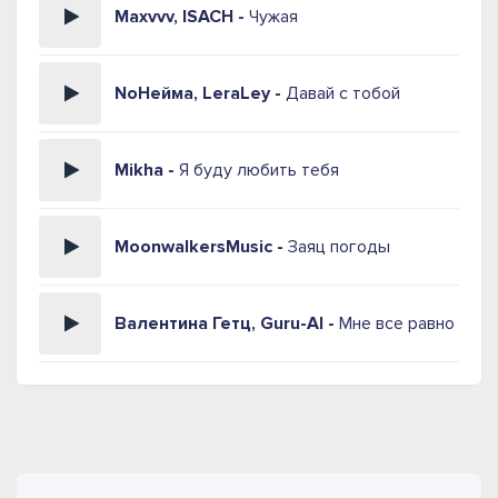
Maxvvv, ISACH -
Чужая
NoНейма, LeraLey -
Давай с тобой
Mikha -
Я буду любить тебя
MoonwalkersMusic -
Заяц погоды
Валентина Гетц, Guru-AI -
Мне все равно