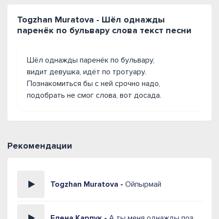
Togzhan Muratova - Шёл однажды
паренёк по бульвару слова текст песни
Шёл однажды паренёк по бульвару,
видит девушка, идёт по тротуару.
Познакомиться бы с ней срочно надо,
подобрать не смог слова, вот досада.
Рекомендации
Togzhan Muratova -
Ойпырмай
Елена Карпук -
А ты меня однажды позовёшь