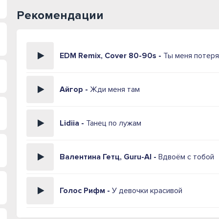
Рекомендации
EDM Remix, Cover 80-90s -
Ты меня потер
Айгор -
Жди меня там
Lidiia -
Танец по лужам
Валентина Гетц, Guru-AI -
Вдвоём с тобой
Голос Рифм -
У девочки красивой