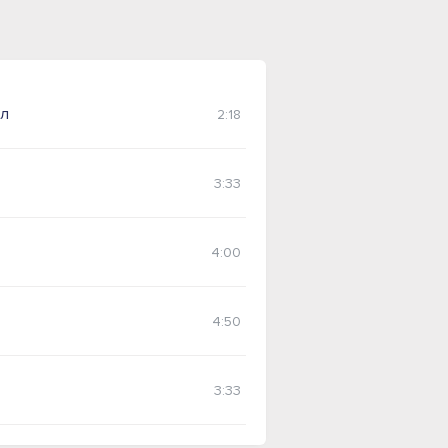
ял
2:18
3:33
4:00
4:50
3:33