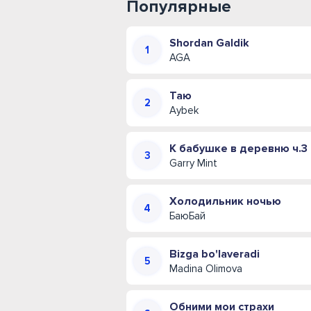
Популярные
Shordan Galdik
AGA
Таю
Aybek
К бабушке в деревню ч.3
Garry Mint
Холодильник ночью
БаюБай
Bizga bo'laveradi
Madina Olimova
Обними мои страхи