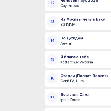
Человек паук 2026
Саундтрек
Из Москвы лечу в Баку
YG IMMA
По Дождем
Aevira
Я благаю тебе
Kotliarchuk Viktoriia
Стерли (Полная Версия)
Білий Бо, Hura
Вставала Сама
Ірина Гомза