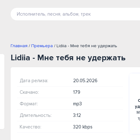
Главная
/
Премьера
/ Lidiia - Мне тебя не удержать
Lidiia - Мне тебя не удержать
Дата релиза:
20.05.2026
Скачано:
179
С
Формат:
mp3
уд
М
Длительность:
3:12
т
Качество:
320 kbps