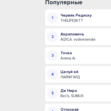
Популярные
Червяк Редиску
THELIFESKTT
Акраповичъ
AQYLA, voskresenskii
Точка
Алёна Ai
Целуй её
ЛАЙФГАРД
Де Ниро
ВесЪ, SLIMUS
Отпускай