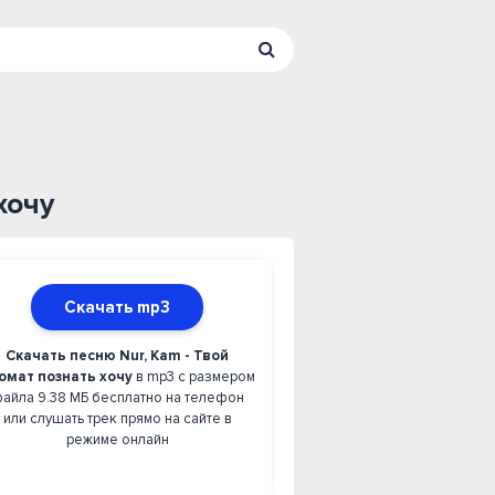
хочу
Скачать mp3
Скачать песню Nur, Kam - Твой
омат познать хочу
в mp3 с размером
айла 9.38 МБ бесплатно на телефон
или слушать трек прямо на сайте в
режиме онлайн