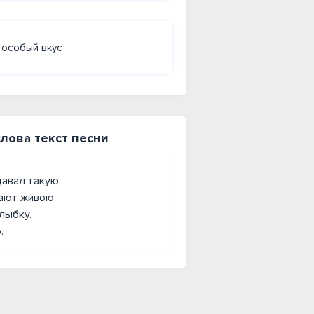
 особый вкус
слова текст песни
давал такую.
лают живою.
улыбку.
.