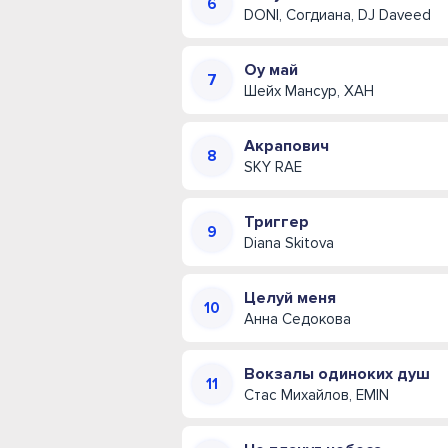
DONI, Согдиана, DJ Daveed
Оу май
Шейх Мансур, ХАН
Акрапович
SKY RAE
Триггер
Diana Skitova
Целуй меня
Анна Седокова
Вокзалы одиноких душ
Стас Михайлов, EMIN