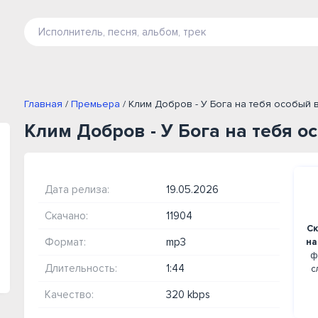
Главная
/
Премьера
/ Клим Добров - У Бога на тебя особый 
Клим Добров - У Бога на тебя о
Дата релиза:
19.05.2026
Скачано:
11904
Ск
Формат:
mp3
на
ф
Длительность:
1:44
с
Качество:
320 kbps