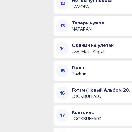
Не плачут небеса
ГАМОРА
Теперь чужое
NATARAN
Обними не улетай
LXE, Meta Angel
Голос
Bakhtin
Готэм (Новый Альбом 
LOOKBUFFALO
Коктейль
LOOKBUFFALO