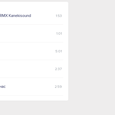
 RMX Kanekisound
1:53
1:01
5:01
2:37
нас
2:59