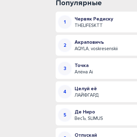
Популярные
Червяк Редиску
THELIFESKTT
Акраповичъ
AQYLA, voskresenskii
Точка
Алёна Ai
Целуй её
ЛАЙФГАРД
Де Ниро
ВесЪ, SLIMUS
Отпускай