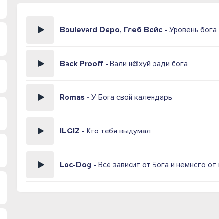
Boulevard Depo, Глеб Войс -
Уровень бога
Back Prooff -
Вали н@хуй ради бога
Romas -
У Бога свой календарь
IL'GIZ -
Кто тебя выдумал
Loc-Dog -
Всё зависит от Бога и немного от 