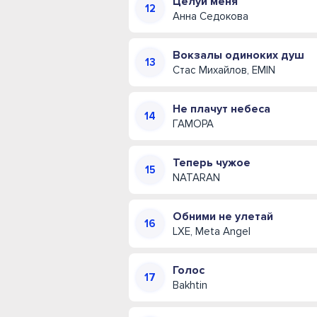
Целуй меня
Анна Седокова
Вокзалы одиноких душ
Стас Михайлов, EMIN
Не плачут небеса
ГАМОРА
Теперь чужое
NATARAN
Обними не улетай
LXE, Meta Angel
Голос
Bakhtin