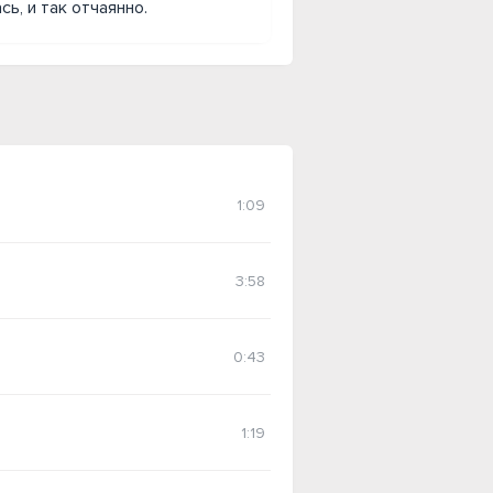
ь, и так отчаянно.
1:09
3:58
0:43
1:19