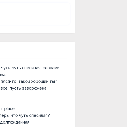
, чуть-чуть спесивая, словами
на.
ялся-то, такой хороший ты?
 всё, пусть заворожена.
ur place.
еперь, что чуть спесивая?
 долгожданная.