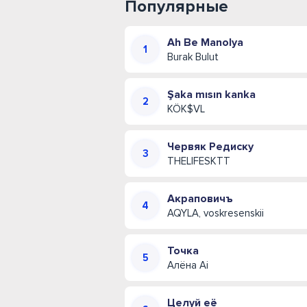
Популярные
Ah Be Manolya
Burak Bulut
Şaka mısın kanka
KÖK$VL
Червяк Редиску
THELIFESKTT
Акраповичъ
AQYLA, voskresenskii
Точка
Алёна Ai
Целуй её