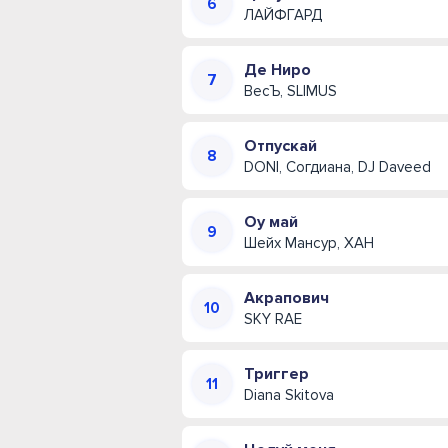
ЛАЙФГАРД
Де Ниро
ВесЪ, SLIMUS
Отпускай
DONI, Согдиана, DJ Daveed
Оу май
Шейх Мансур, ХАН
Акрапович
SKY RAE
Триггер
Diana Skitova