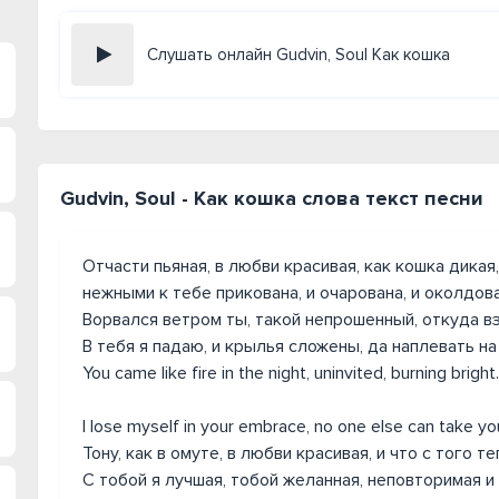
Слушать онлайн Gudvin, Soul Как кошка
Gudvin, Soul - Как кошка слова текст песни
Отчасти пьяная, в любви красивая, как кошка дикая
нежными к тебе прикована, и очарована, и околдова
Ворвался ветром ты, такой непрошенный, откуда вз
В тебя я падаю, и крылья сложены, да наплевать на
You came like fire in the night, uninvited, burning bright.
I lose myself in your embrace, no one else can take yo
Тону, как в омуте, в любви красивая, и что с того т
С тобой я лучшая, тобой желанная, неповторимая и