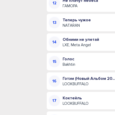
Не плачут небеса
ГАМОРА
Теперь чужое
NATARAN
Обними не улетай
LXE, Meta Angel
Голос
Bakhtin
Готэм (Новый Альбом 
LOOKBUFFALO
Коктейль
LOOKBUFFALO