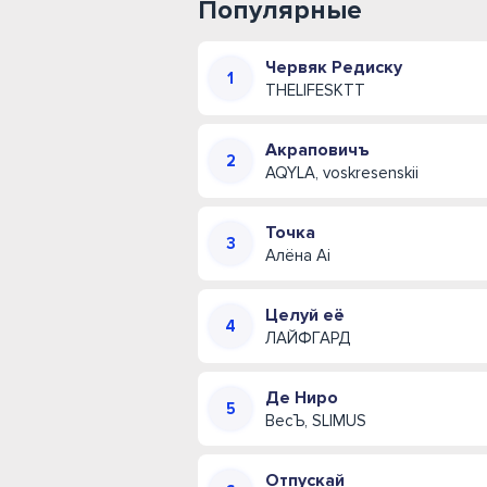
Популярные
Червяк Редиску
THELIFESKTT
Акраповичъ
AQYLA, voskresenskii
Точка
Алёна Ai
Целуй её
ЛАЙФГАРД
Де Ниро
ВесЪ, SLIMUS
Отпускай