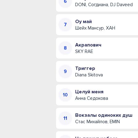
DONI, Согдиана, DJ Daveed
Оу май
Шейх Мансур, ХАН
Акрапович
SKY RAE
Триггер
Diana Skitova
Целуй меня
Анна Седокова
Вокзалы одиноких душ
Стас Михайлов, EMIN