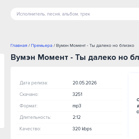
Главная
/
Премьера
/ Вумэн Момент - Ты далеко но близко
Вумэн Момент - Ты далеко но б
Дата релиза:
20.05.2026
Скачано:
3251
С
Формат:
mp3
ф
Длительность:
2:12
Качество:
320 kbps