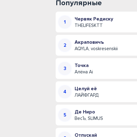
Популярные
Червяк Редиску
THELIFESKTT
Акраповичъ
AQYLA, voskresenskii
Точка
Алёна Ai
Целуй её
ЛАЙФГАРД
Де Ниро
ВесЪ, SLIMUS
Отпускай