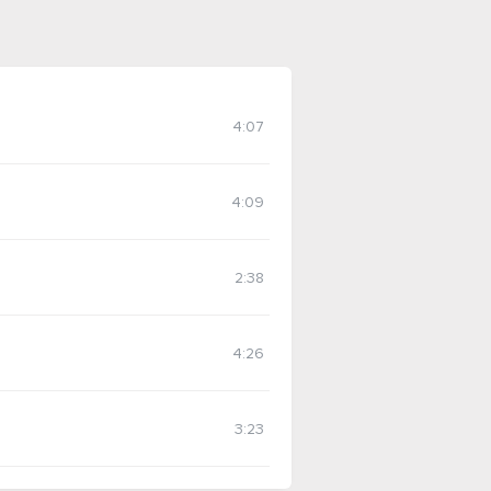
4:07
4:09
2:38
4:26
3:23