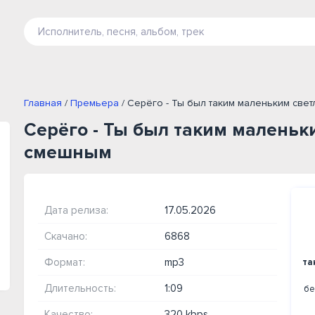
Главная
/
Премьера
/ Серёго - Ты был таким маленьким све
Серёго - Ты был таким малень
смешным
Дата релиза:
17.05.2026
Скачано:
6868
Формат:
mp3
та
Длительность:
1:09
бе
Качество:
320 kbps