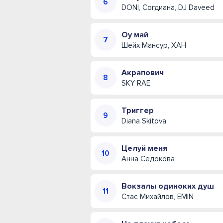
DONI, Согдиана, DJ Daveed
Оу май
Шейх Мансур, ХАН
Акрапович
SKY RAE
Триггер
Diana Skitova
Целуй меня
Анна Седокова
Вокзалы одиноких душ
Стас Михайлов, EMIN