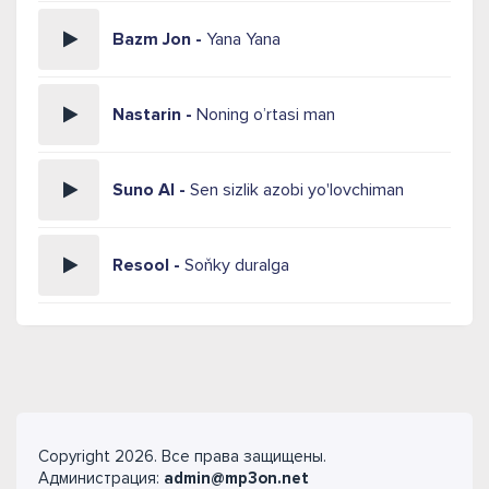
Bazm Jon -
Yana Yana
Nastarin -
Noning o’rtasi man
Suno AI -
Sen sizlik azobi yo'lovchiman
Resool -
Soňky duralga
Copyright 2026. Все права защищены.
Администрация:
admin@mp3on.net