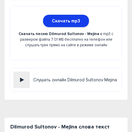
Скачать mp3
Скачать песню Dilmurod Sultonov - Mejina
в mp3 с
размером файла 7.01 МБ бесплатно на телефон или
слушать трек прямо на сайте в режиме онлайн
Слушать онлайн Dilmurod Sultonov Mejina
Dilmurod Sultonov - Mejina слова текст