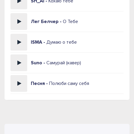
SH_AI -
Кохаю тебе
Лег Белчер -
О Тебе
ISMA -
Думаю о тебе
Suno -
Самурай (кавер)
Песня -
Полюби саму себя