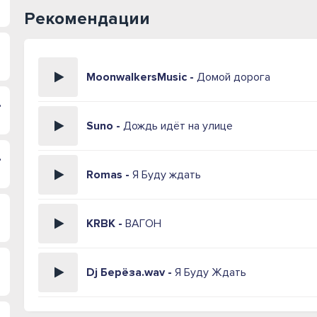
Рекомендации
MoonwalkersMusic -
Домой дорога
 морем
Suno -
Дождь идёт на улице
раться
Romas -
Я Буду ждать
KRBK -
ВАГОН
Dj Берёза.wav -
Я Буду Ждать