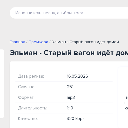
Главная
/
Премьера
/ Эльман - Старый вагон идёт домой
Эльман - Старый вагон идёт до
Дата релиза:
16.05.2026
Скачано:
251
Формат:
mp3
в
фа
Длительность:
1:10
с
Качество:
320 kbps