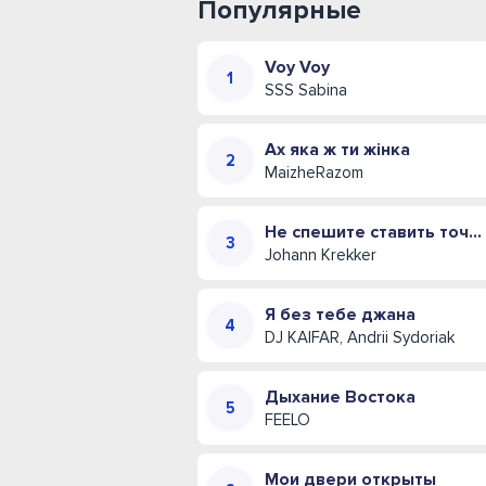
Популярные
Voy Voy
SSS Sabina
Ах яка ж ти жінка
MaizheRazom
Не спешите ставить точку (Иван Креккер)
Johann Krekker
Я без тебе джана
DJ KAIFAR, Andrii Sydoriak
Дыхание Востока
FEELO
Мои двери открыты