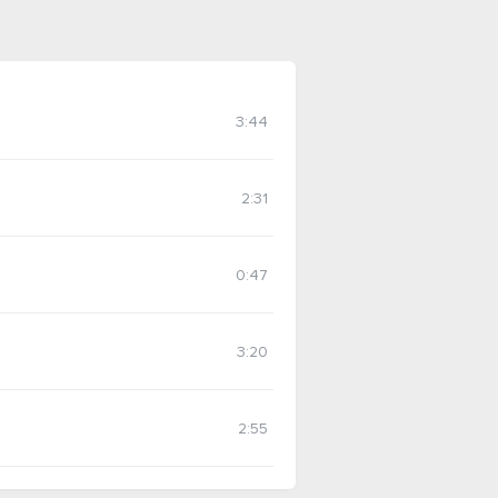
3:44
2:31
0:47
3:20
2:55