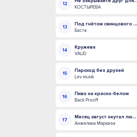
Не закрывайте друг для друга двери (Полна
КОСТЫРЕВА
Под гнётом свинцового купола
Баста
Кружева
VALID
Пароход без друзей
Lev musik
Пиво на красно-белом
Back Prooff
Месяц август окутал любовью своей
Анжелика Маркиза