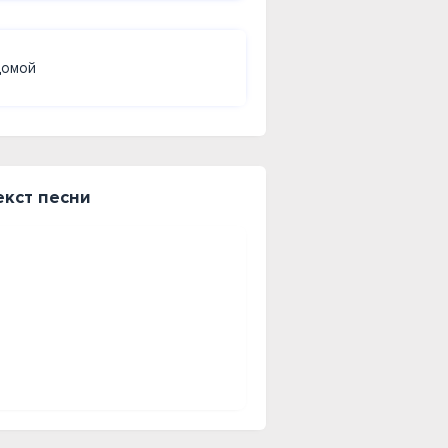
домой
екст песни