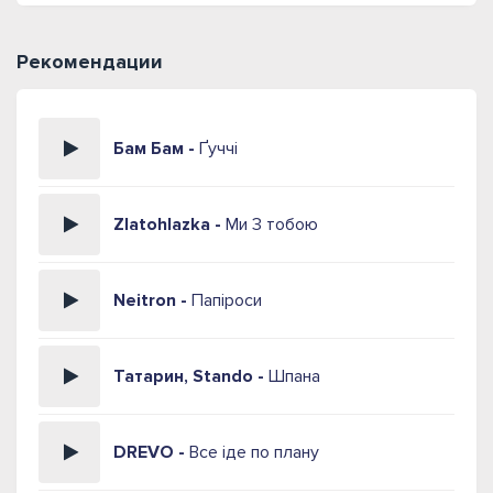
Рекомендации
Бам Бам -
Ґуччі
Zlatohlazka -
Ми 3 тобою
Neitron -
Папіроси
Татарин, Stando -
Шпана
DREVO -
Все іде по плану