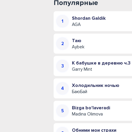
Популярные
Shordan Galdik
AGA
Таю
Aybek
К бабушке в деревню ч.3
Garry Mint
Холодильник ночью
БаюБай
Bizga bo'laveradi
Madina Olimova
Обними мои страхи