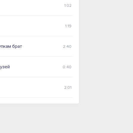
1:02
1:19
упкам брат
2:40
рузей
0:40
2:01