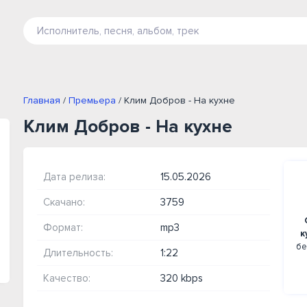
Главная
/
Премьера
/ Клим Добров - На кухне
Клим Добров - На кухне
Дата релиза:
15.05.2026
Скачано:
3759
Формат:
mp3
к
бе
Длительность:
1:22
Качество:
320 kbps