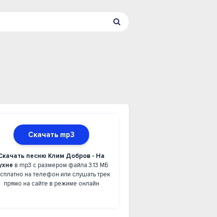
Скачать mp3
Скачать песню Клим Добров - На
ухне
в mp3 с размером файла 3.13 МБ
сплатно на телефон или слушать трек
прямо на сайте в режиме онлайн