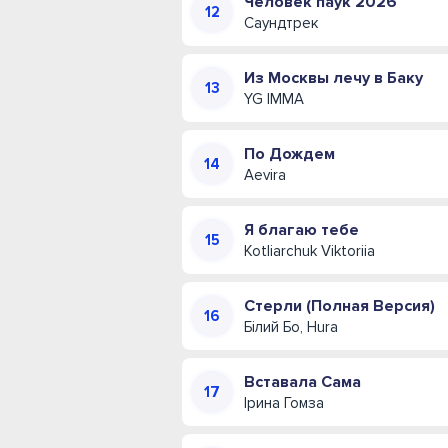
Человек паук 2026
Саундтрек
Из Москвы лечу в Баку
YG IMMA
По Дождем
Aevira
Я благаю тебе
Kotliarchuk Viktoriia
Стерли (Полная Версия)
Білий Бо, Hura
Вставала Сама
Ірина Гомза