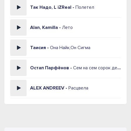
Так Надо, L iZReal -
Полетел
Alan, Kamilla -
Лето
Таисия -
Она Найк,Он Сигма
Остап Парфёнов -
Сем на сем сорок девять
ALEX ANDREEV -
Расцвела