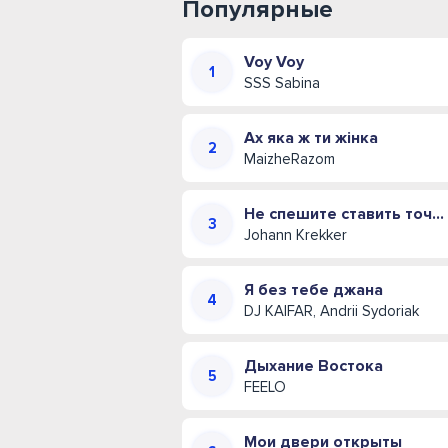
Популярные
Voy Voy
SSS Sabina
Ах яка ж ти жінка
MaizheRazom
Не спешите ставить точку (Иван Креккер)
Johann Krekker
Я без тебе джана
DJ KAIFAR, Andrii Sydoriak
Дыхание Востока
FEELO
Мои двери открыты