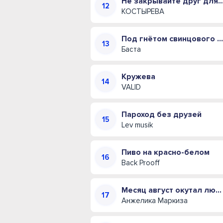
Не закрывайте друг для друга двери (Полна
КОСТЫРЕВА
Под гнётом свинцового купола
Баста
Кружева
VALID
Пароход без друзей
Lev musik
Пиво на красно-белом
Back Prooff
Месяц август окутал любовью своей
Анжелика Маркиза