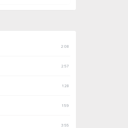
2:08
2:57
1:28
1:59
3:55