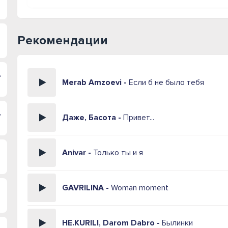
Рекомендации
 морем
Merab Amzoevi -
Если б не было тебя
раться
Даже, Басота -
Привет...
Anivar -
Только ты и я
GAVRILINA -
Woman moment
НЕ.KURILI, Darom Dabro -
Былинки