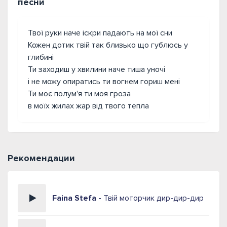
песни
Твої руки наче іскри падають на мої сни
Кожен дотик твій так близько що гублюсь у
глибині
Ти заходиш у хвилини наче тиша уночі
і не можу опиратись ти вогнем гориш мені
Ти моє полум'я ти моя гроза
в моїх жилах жар від твого тепла
Рекомендации
Faina Stefa -
Твій моторчик дир-дир-дир