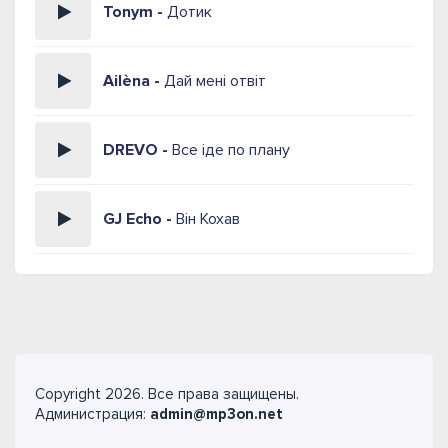
Tonym -
Дотик
Ailèna -
Дай мені отвіт
DREVO -
Все іде по плану
GJ Echo -
Він Кохав
Copyright 2026. Все права защищены.
Администрация:
admin@mp3on.net