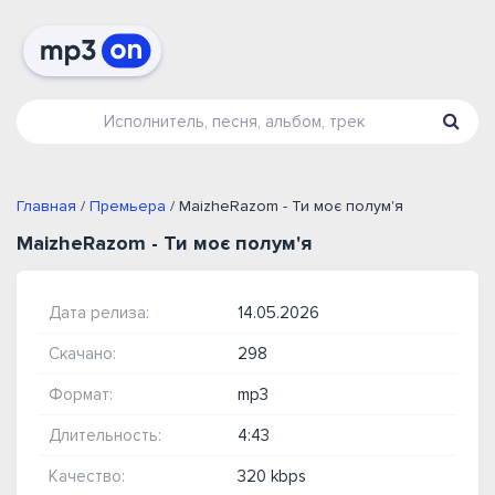
Главная
/
Премьера
/ MaizheRazom - Ти моє полум'я
MaizheRazom - Ти моє полум'я
Дата релиза:
14.05.2026
Скачано:
298
Формат:
mp3
Длительность:
4:43
Качество:
320 kbps