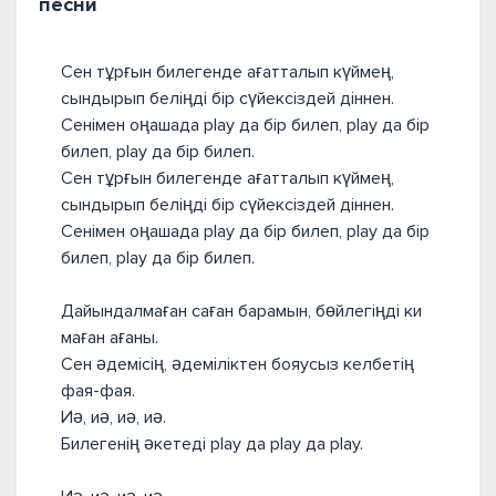
песни
Сен тұрғын билегенде ағатталып күймең,
сындырып беліңді бір сүйексіздей діннен.
Сенімен оңашада play да бір билеп, play да бір
билеп, play да бір билеп.
Сен тұрғын билегенде ағатталып күймең,
сындырып беліңді бір сүйексіздей діннен.
Сенімен оңашада play да бір билеп, play да бір
билеп, play да бір билеп.
Дайындалмаған саған барамын, бөйлегіңді ки
маған ағаны.
Сен әдемісің, әдеміліктен бояусыз келбетің
фая-фая.
Иә, иә, иә, иә.
Билегенің әкетеді play да play да play.