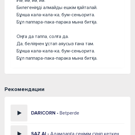
Иә, иә, иә, иә.
Билегеніңді алмайды ешкім қайталай.
Бұнша кала-кала-ка, бум-сеньорита.
Бұл паппара-пака-парака мына битқа.
Оңға да таппа, солға да.
Да, беліңнен ұстап аяусыз ғана там.
Бұнша кала-кала-ка, бум-сеньорита.
Бұл паппара-пака-парака мына битқа.
Рекомендации
DARICORN -
Betperde
SAZ AI -
Адамдарға сенімім сүніп кеткен