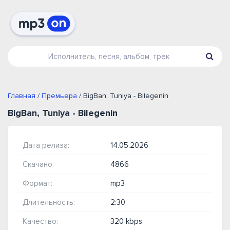
Главная
/
Премьера
/ BigBan, Tuniya - Bilegenin
BigBan, Tuniya - Bilegenin
Дата релиза:
14.05.2026
Скачано:
4866
Формат:
mp3
Длительность:
2:30
Качество:
320 kbps