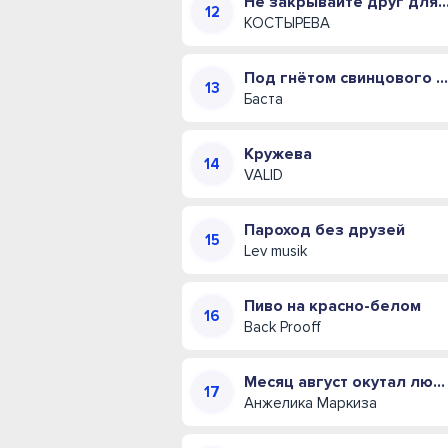
Не закрывайте друг для друга двери (Полна
КОСТЫРЕВА
Под гнётом свинцового купола
Баста
Кружева
VALID
Пароход без друзей
Lev musik
Пиво на красно-белом
Back Prooff
Месяц август окутал любовью своей
Анжелика Маркиза