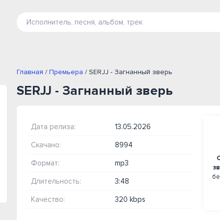
Главная
/
Премьера
/ SERJJ - Загнанный зверь
SERJJ - Загнанный зверь
Дата релиза:
13.05.2026
Скачано:
8994
Формат:
mp3
з
бе
Длительность:
3:48
Качество:
320 kbps