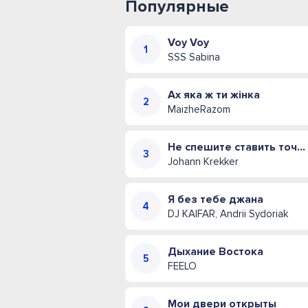
Популярные
Voy Voy
SSS Sabina
Ах яка ж ти жінка
MaizheRazom
Не спешите ставить точку (Иван Креккер)
Johann Krekker
Я без тебе джана
DJ KAIFAR, Andrii Sydoriak
Дыхание Востока
FEELO
Мои двери открыты