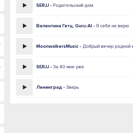
SERJJ -
Родительский дом
Валентина Гетц, Guru-AI -
Я себе не верю
 морем
MoonwalkersMusic -
Добрый вечер родной 
раться
SERJJ -
За 40 мне уже
Ленинград -
Зверь