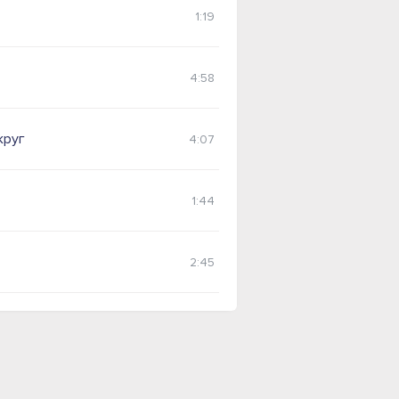
1:19
4:58
круг
4:07
1:44
2:45