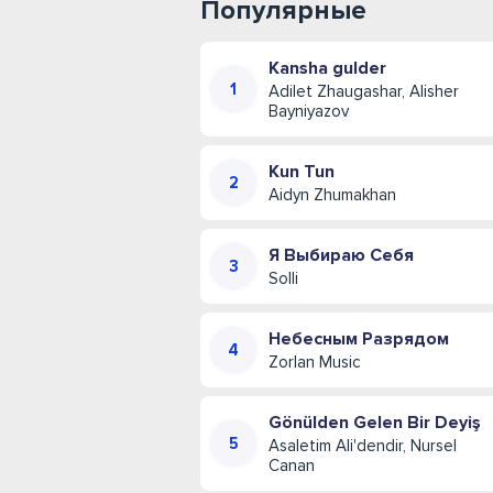
Популярные
Kansha gulder
Adilet Zhaugashar, Alisher
Bayniyazov
Kun Tun
Aidyn Zhumakhan
Я Выбираю Себя
Solli
Небесным Разрядом
Zorlan Music
Gönülden Gelen Bir Deyiş
Asaletim Ali'dendir, Nursel
Canan