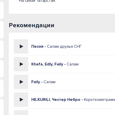
На связи Татарстан.
Рекомендации
Песня -
Салам друзья СНГ
Khafa, Edly, Faily -
Салам
Faily -
Салам
НЕ.KURILI, Честер Небро -
Короткометраж