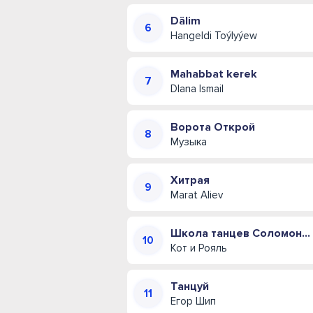
Dälim
Hangeldi Toýlyýew
Mahabbat kerek
DIana Ismail
Ворота Открой
Музыка
Хитрая
Marat Aliev
Школа танцев Соломона Пляра (Одесская музыкальная комедия)
Кот и Рояль
Танцуй
Егор Шип