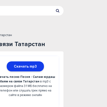
тарстан
вязи Татарстан
Скачать mp3
ачать песню Песня - Салам юрдаш
баям на связи Татарстан
в mp3 с
размером файла 3.1 МБ бесплатно на
телефон или слушать трек прямо на
сайте в режиме онлайн