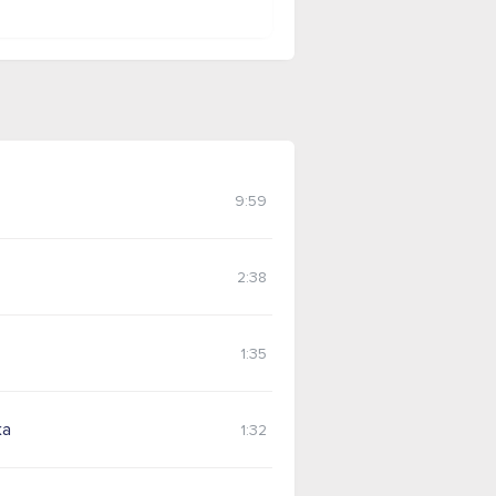
9:59
2:38
1:35
ка
1:32