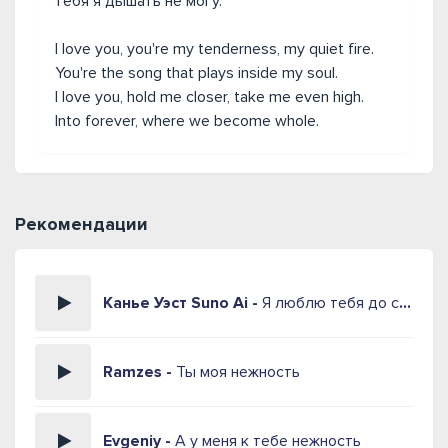
тебя я дышать не могу.
I love you, you're my tenderness, my quiet fire.
You're the song that plays inside my soul.
I love you, hold me closer, take me even high.
Into forever, where we become whole.
Рекомендации
Канье Уэст Suno Ai -
Я люблю тебя до слёз
Ramzes -
Ты моя нежность
Evgeniy -
А у меня к тебе нежность