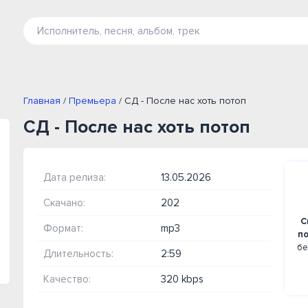
Главная
/
Премьера
/ СД - После нас хоть потоп
СД - После нас хоть потоп
Дата релиза:
13.05.2026
Скачано:
202
С
Формат:
mp3
п
бе
Длительность:
2:59
Качество:
320 kbps