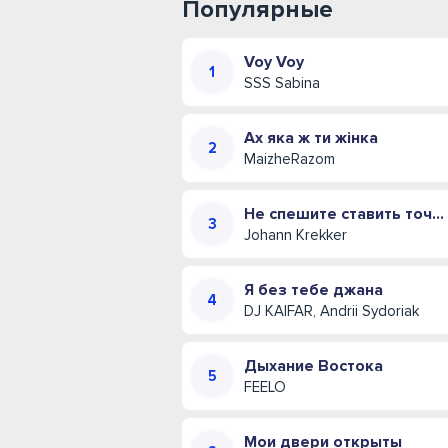
Популярные
Voy Voy
SSS Sabina
Ах яка ж ти жінка
MaizheRazom
Не спешите ставить точку (Иван Креккер)
Johann Krekker
Я без тебе джана
DJ KAIFAR, Andrii Sydoriak
Дыхание Востока
FEELO
Мои двери открыты