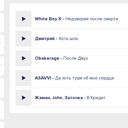
White Boy X -
Недоверие после смерти
Дмитрий -
Хоть шла
 морем
Obakerage -
После Двух
раться
ASAVVI -
Да хоть туши об моё сердце
Жаман, John, Заточка -
В Кредит