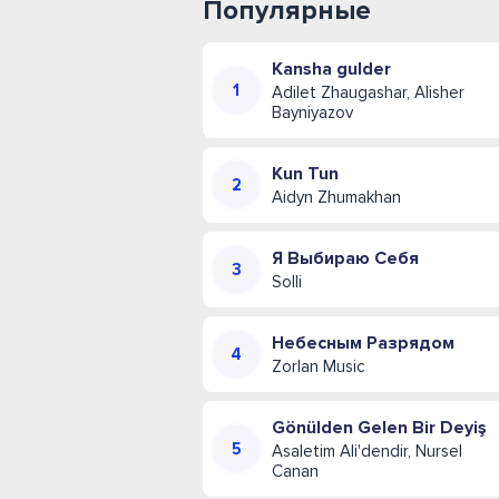
Популярные
Kansha gulder
Adilet Zhaugashar, Alisher
Bayniyazov
Kun Tun
Aidyn Zhumakhan
Я Выбираю Себя
Solli
Небесным Разрядом
Zorlan Music
Gönülden Gelen Bir Deyiş
Asaletim Ali'dendir, Nursel
Canan